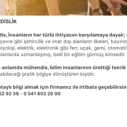
DİSLİK
s, İnsanların her türlü ihtiyacını karşılamaya dayalı;
çevre gibi şehircilik ve imar dışı alanların ilkeleri, bayınd
iyoloji, elektrik, elektronik gibi fen; uçak, gemi, otomobi
alanlarda uzmanlaşmış, belli bir eğitim görmüş kimsedir.
anlamda mühendis, bilim insanlarının ürettiği teorik b
bileceği pratik bilgiye dönüştüren kişidir.
aylı bilgi almak için firmamız ile irtibata geçebilirsin
52 92 38 - 0 541 802 26 00