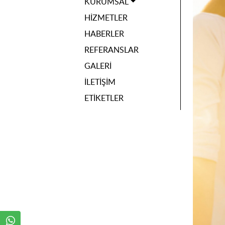
KURUMSAL
HIZMETLER
HABERLER
REFERANSLAR
GALERI
İLETIŞIM
ETIKETLER