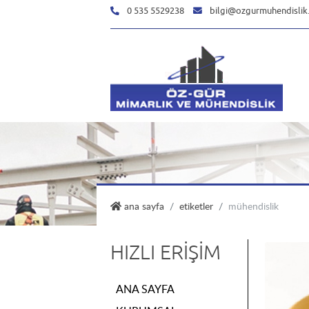
0 535 5529238
bilgi@ozgurmuhendislik
özgür mühendislik
ana sayfa
etiketler
mühendislik
HIZLI ERIŞIM
ANA SAYFA