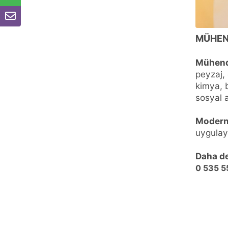
MÜHEN
Mühendi
peyzaj, 
kimya, b
sosyal 
Modern 
uygulaya
Daha det
0 535 5