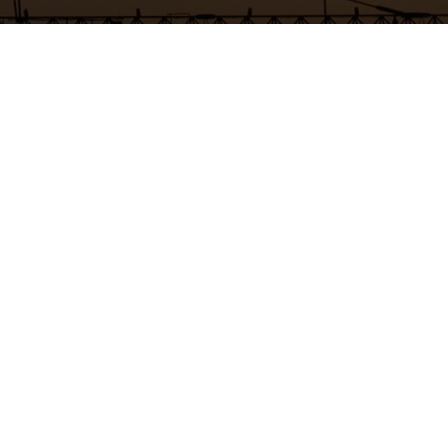
SAKARYA MIMARLIK
Her şey bir hayalle başlar Hayaller profesyonel
ellerde hayat bulur. Kendine özgü ve ilham veren
tasarımlarla eşsiz bir mekâna sahip
olun.
Yaşanabilir ve sürdürülebilir alanlar için
tasarımla aynı kalite ve profesyonellikte uygulama
yapılması gerekir.
Doğru noktadan başlamak sonuca giden yolda ilk
adımdır.