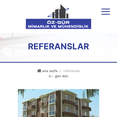
REFERANSLAR
özgür mühendislik
ana sayfa
referanslar
geri dön